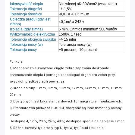
Intensywność ciepła
Nie więcej niż 30Wcm2 (wskazane)
Tolerancja długości
+/- 1,5%
Tolerancja średnicy
-0,01 a -0,06 m / m
Ucieczka prądu (gdy jest
≤0,1mA a 242 v
zimno)
Izolacja (gdy zimna)
5 min. Ohmios minimum 500 watów
Wytrzymałość dielektryczna
1500v.
1 / seg
Tolerancja obcięcia związku
+/- 15 mlm
Tolerancja mocy (w)
Tolerancja mocy (w)
Tolerancja mocy
+5 procent, -10 procent
Funkcje:
1, Mechanicznie związane ciągłe żebro zapewnia doskonałe
przenoszenie ciepła i pomaga zapobiegać drganiom żeber przy
wysokich prędkościach powietrza.
2, średnica rury: 6 mm, 8 mm, 10 mm, 12 mm, 14 mm, 16 mm, 18 mm,
20 mm
3, Dostępnych jest kilka standardowych formacji i tulei montażowych.
3, Standardowa płetwa to SUS304, dostępne są inne materiały osłony i
płetwy
Dostępne 4, 120V, 208V, 240V, 480V, dostępne specjalne napięcie / moc
5, Różne kształty: typ prosty, typ U, typ W, typ Roud i tak dalej