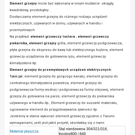
Element grzejny
może być wykonany w innym kształcie: okrągły,
kwadratowy, prostokątny ...
Dostarczamy element grzejny do różnego rodzaju urządzeń
elektrycznych, używanych w domu, używanych w handlu i
przemysłowych:
Na przykład:
element grzewczy tostera
,
element grzewczy
piekarnika, element grzejny
grilla, element
grzewczy podgrzewacza,
płyta grzejna do ekspresu do kawy lub elektrycznego bojlera,
element
grzewczy urządzenia do gotowania ryżu, element grzewczy
klimatyzatora itp.
Element grzejny do przemysłowych urządzeń elektrycznych:
Takie jak:
element grzejny do gorącego kanału,
element grzejny do
centralnego klimatyzatora powietrza,
element grzejny do
podgrzewacza formy wodnej i podgrzewacza formy olejowej,
element
grzejny do gotowania na parze,
element grzewczy do piekarnika
używanego w handlu itp.,
Element grzewczy do suszarki materiału,
ogrzewanie element do przygotowywania żywności itp.
Jesteśmy w stanie wykonać element grzewczy zgodnie z Twoimi
wymaganiami, jeśli jest jakiś projekt, skontaktuj się z nami.
Stal nierdzewna 304/321/316,
Materiał płaszcza
Incoloy800 / 840