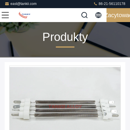
east@tankii.com
86-21-56110178
Zacytowa
Produkty