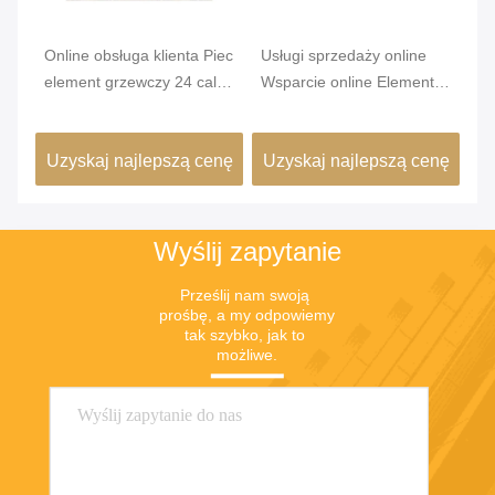
o
Online obsługa klienta Piec
Usługi sprzedaży online
Do
element grzewczy 24 cali
Wsparcie online Element
Pi
Kompatybilny z
grzewczy do pieca z
o 
większością
ceramiki / Mica
i 
nę
Uzyskaj najlepszą cenę
Uzyskaj najlepszą cenę
U
standardowych pieców
pr
Wyślij zapytanie
Prześlij nam swoją 
prośbę, a my odpowiemy 
tak szybko, jak to 
możliwe.