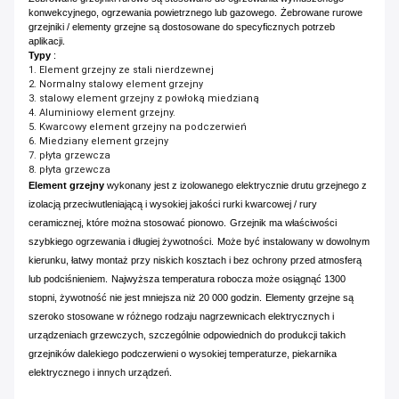
konwekcyjnego, ogrzewania powietrznego lub gazowego.
Żebrowane rurowe
grzejniki / elementy grzejne są dostosowane do specyficznych potrzeb
aplikacji.
Typy
:
1. Element grzejny ze stali nierdzewnej
2. Normalny stalowy element grzejny
3. stalowy element grzejny z powłoką miedzianą
4. Aluminiowy element grzejny.
5. Kwarcowy element grzejny na podczerwień
6. Miedziany element grzejny
7. płyta grzewcza
8. płyta grzewcza
Element grzejny
wykonany jest z izolowanego elektrycznie drutu grzejnego z
izolacją przeciwutleniającą i wysokiej jakości rurki kwarcowej / rury
ceramicznej, które można stosować pionowo.
Grzejnik ma właściwości
szybkiego ogrzewania i długiej żywotności.
Może być instalowany w dowolnym
kierunku, łatwy montaż przy niskich kosztach i bez ochrony przed atmosferą
lub podciśnieniem.
Najwyższa temperatura robocza może osiągnąć 1300
stopni, żywotność nie jest mniejsza niż 20 000 godzin.
Elementy grzejne są
szeroko stosowane w różnego rodzaju nagrzewnicach elektrycznych i
urządzeniach grzewczych, szczególnie odpowiednich do produkcji takich
grzejników dalekiego podczerwieni o wysokiej temperaturze, piekarnika
elektrycznego i innych urządzeń.