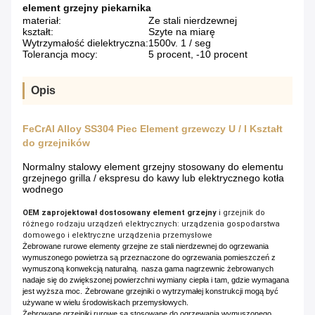
element grzejny piekarnika
materiał:
Ze stali nierdzewnej
kształt:
Szyte na miarę
Wytrzymałość dielektryczna:
1500v. 1 / seg
Tolerancja mocy:
5 procent, -10 procent
Opis
FeCrAl Alloy SS304 Piec Element grzewczy U / I Kształt
do grzejników
Normalny stalowy element grzejny stosowany do elementu
grzejnego grilla / ekspresu do kawy lub elektrycznego kotła
wodnego
OEM zaprojektował dostosowany element grzejny
i grzejnik do
różnego rodzaju urządzeń elektrycznych: urządzenia gospodarstwa
domowego i elektryczne urządzenia przemysłowe
Żebrowane rurowe elementy grzejne ze stali nierdzewnej do ogrzewania
wymuszonego powietrza są przeznaczone do ogrzewania pomieszczeń z
wymuszoną konwekcją naturalną.
nasza gama nagrzewnic żebrowanych
nadaje się do zwiększonej powierzchni wymiany ciepła i tam, gdzie wymagana
jest wyższa moc.
Żebrowane grzejniki o wytrzymałej konstrukcji mogą być
używane w wielu środowiskach przemysłowych.
Żebrowane grzejniki rurowe są stosowane do ogrzewania wymuszonego