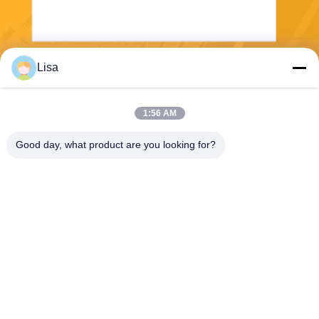
Lisa
Wysłać
1:56 AM
Good day, what product are you looking for?
Shanghai Tankii Alloy Material Co.,Ltd
east@tankii.com
86-21-56110178
1900 Mudanjiang Road, dzie
lnica Baoshan, 201999, Sza
nghaj, Chiny