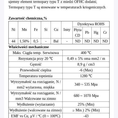
ujemny element termopary typu T z miedzi OFHC dodatni;
Termopary typu T są stosowane w temperaturach kriogenicznych.
Zawartość chemiczna,%
Dyrektywa ROHS
Ni
Mn
Fe
Si
Cu
Inny
Płyta
Pb
Hg
Cr
CD
44
1,50%
0,5
-
Bal
-
ND
ND
ND
ND
Właściwości mechaniczne
Maks. Ciągła temp. Serwisowa
400 ℃
Rezystancja przy 20 ℃
0,49 ± 5% oma mm2 / m
Gęstość
8,9 g / cm3
Przewodność cieplna
-6 (Max)
Temperatura topnienia
1280 ℃
Wytrzymałość na rozciąganie, N /
340 ~ 535 Mpa
mm2 wyżarzona, miękka
Wytrzymałość na rozciąganie, N /
680 ~ 1070 Mpa
mm3 Walcowane na zimno
Wydłużenie (wyżarzanie)
25% (Min)
Wydłużenie (walcowane na zimno)
≥ Min.) 2% (Min)
EMF vs Cu, μV / ºC (0 ~ 100ºC)
-43