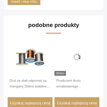
miedź i stop niklu
podobne produkty
Wideo
Wi
Drut ze stali odpornej na
Producent drutu
Su
mangany Dobra stabilność
emaliowanego
st
rezystora emitera
manganinowego |
ef
Izolowany drut
do
nę
Uzyskaj najlepszą cenę
Uzyskaj najlepszą cenę
U
manganowy 6J12 6J8
me