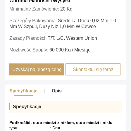
Warunki Płatności I Wysyłki
Minimalne Zamówienie:
20 Kg
Szczegóły Pakowania:
Średnica Drutu 0,02 Mm-1,0
Mm W Szpuli, Duży Niż 1,0 Mm W Cewce
Zasady Płatności:
T/T, L/c, Western Union
Możliwość Supply:
60 000 Kg / Miesiąc
Uzyskaj najlepszą cenę
Skontaktuj się teraz
Specyfikacje
Opis
Specyfikacje
Podkreślić:
stop miedzi z niklem
,
stop miedzi i niklu
typu:
: Drut