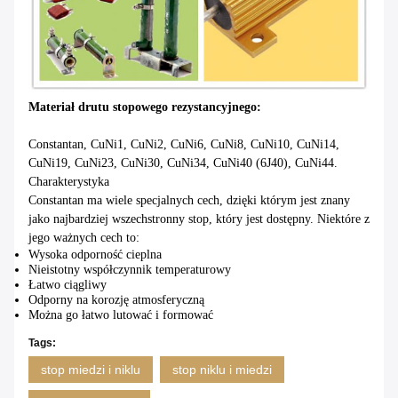
Materiał drutu stopowego rezystancyjnego:
Constantan, CuNi1, CuNi2, CuNi6, CuNi8, CuNi10, CuNi14,
CuNi19, CuNi23, CuNi30, CuNi34, CuNi40 (6J40), CuNi44.
Charakterystyka
Constantan ma wiele specjalnych cech, dzięki którym jest znany
jako najbardziej wszechstronny stop, który jest dostępny.
Niektóre z
jego ważnych cech to:
Wysoka odporność cieplna
Nieistotny współczynnik temperaturowy
Łatwo ciągliwy
Odporny na korozję atmosferyczną
Można go łatwo lutować i formować
Tags:
stop miedzi i niklu
stop niklu i miedzi