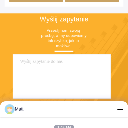
6J11 6J13
Wyślij zapytanie
Prześlij nam swoją 
prośbę, a my odpowiemy 
tak szybko, jak to 
możliwe.
Matt
Wysłać
1:48 AM