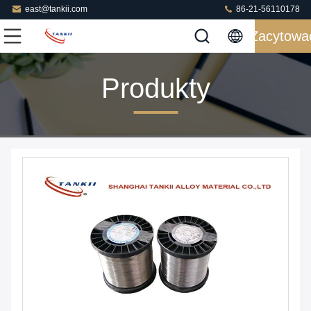
east@tankii.com
86-21-56110178
Zacytowa
Produkty