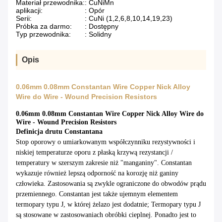
Materiał przewodnika:
: CuNiMn
aplikacji:
: Opór
Serii:
: CuNi (1,2,6,8,10,14,19,23)
Próbka za darmo:
: Dostępny
Typ przewodnika:
: Solidny
Opis
0.06mm 0.08mm Constantan Wire Copper Nick Alloy
Wire do Wire - Wound Precision Resistors
0.06mm 0.08mm Constantan Wire Copper Nick Alloy Wire do
Wire - Wound Precision Resistors
Definicja drutu Constantana
Stop oporowy o umiarkowanym współczynniku rezystywności i
niskiej temperaturze oporu z płaską krzywą rezystancji /
temperatury w szerszym zakresie niż "manganiny".
Constantan
wykazuje również lepszą odporność na korozję niż ganiny
człowieka.
Zastosowania są zwykle ograniczone do obwodów prądu
przemiennego.
Constantan jest także ujemnym elementem
termopary typu J, w której żelazo jest dodatnie;
Termopary typu J
są stosowane w zastosowaniach obróbki cieplnej.
Ponadto jest to