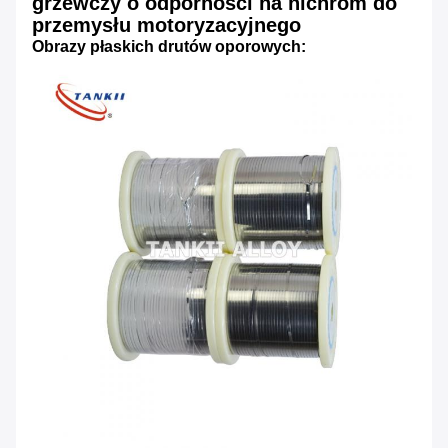
grzewczy o odporności na nichrom do
przemysłu motoryzacyjnego
Obrazy płaskich drutów oporowych: