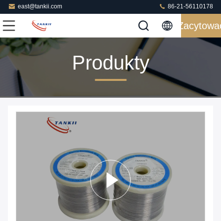
east@tankii.com
86-21-56110178
Zacytowa
Produkty