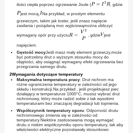
ilości ciepła poprzez ogrzewanie Joule (
, gdzie
jest mocą,
Na przykład, w prostym elementu
grzewczym, takim jak toster, jeśli znasz napięcie
zasilania i pożądaną moc wyjściowąmożna obliczyć
wymagany opór przy użyciu
, gdzie
jest
napięciem.
Gęstość mocy
Jeśli masz mały element grzewczy,może
być potrzebny drut o wyższym stosunku mocy do
objętości, aby osiągnąć wymagany efekt ogrzewania bez
przegrzania samego drutu.
2Wymagania dotyczące temperatury
Maksymalna temperatura pracy
: Drut nichrom ma
różne ograniczenia temperatury w zależności od jego
składu i konstrukcji.Na przykład:, jeśli projektujesz piec
działający w temperaturze 1000°C, musisz wybrać drut
nichromowy, który może radzić sobie z tak wysokimi
temperaturami bez znaczącej degradacji lub topnienia.
Współczynnik temperatury oporu
: Odporność drutu
nichromowego zmienia się w zależności od
temperatury.Niektóre zastosowania mogą wymagać
drutu o niskim współczynniku oporu temperatury, tak aby
właściwości elektryczne pozostawały stosunkowo