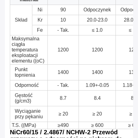
Ni
90
Odpoczynek
Odpocz
Skład
Kr
10
20.0-23.0
28.0-3
Fe
- Tak.
≤ 1.0
≤ 1.
Maksymalna
ciągła
temperatura
1200
1200
125
eksploatacji
elementu ((oC)
Punkt
1400
1400
138
topnienia
Odporność
- Tak.
1.09+-0.05
1.18+-
Gęstość
8.7
8.4
8.1
(g/cm3)
Wyciąganie
≥ 20
≥ 20
≥ 2
przy pękaniu
T.S. ((MPa)
≥490
≥ 600
≥ 60
NiCr60/15 / 2.4867/ NCHW-2 Przewód