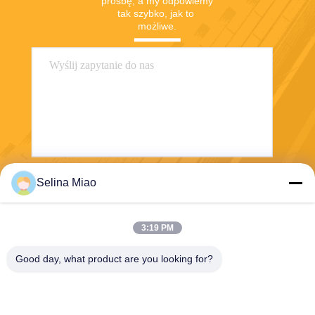
prośbę, a my odpowiemy 
tak szybko, jak to 
możliwe.
Selina Miao
Wysłać
3:19 PM
Good day, what product are you looking for?
Shanghai Tankii Alloy Material Co.,Ltd