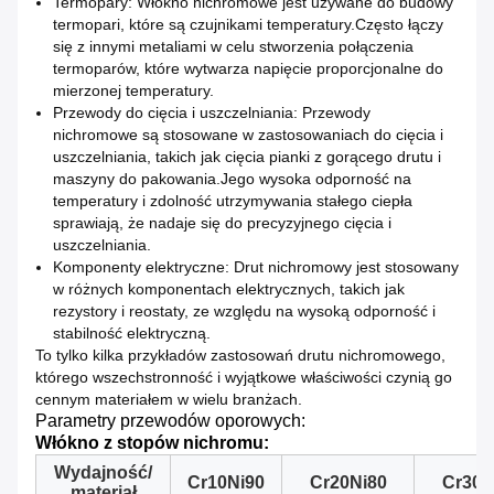
Termopary: Włókno nichromowe jest używane do budowy
termopari, które są czujnikami temperatury.Często łączy
się z innymi metaliami w celu stworzenia połączenia
termoparów, które wytwarza napięcie proporcjonalne do
mierzonej temperatury.
Przewody do cięcia i uszczelniania: Przewody
nichromowe są stosowane w zastosowaniach do cięcia i
uszczelniania, takich jak cięcia pianki z gorącego drutu i
maszyny do pakowania.Jego wysoka odporność na
temperatury i zdolność utrzymywania stałego ciepła
sprawiają, że nadaje się do precyzyjnego cięcia i
uszczelniania.
Komponenty elektryczne: Drut nichromowy jest stosowany
w różnych komponentach elektrycznych, takich jak
rezystory i reostaty, ze względu na wysoką odporność i
stabilność elektryczną.
To tylko kilka przykładów zastosowań drutu nichromowego,
którego wszechstronność i wyjątkowe właściwości czynią go
cennym materiałem w wielu branżach.
Parametry przewodów oporowych:
Włókno z stopów nichromu:
Wydajność/
Cr10Ni90
Cr20Ni80
Cr30N
materiał