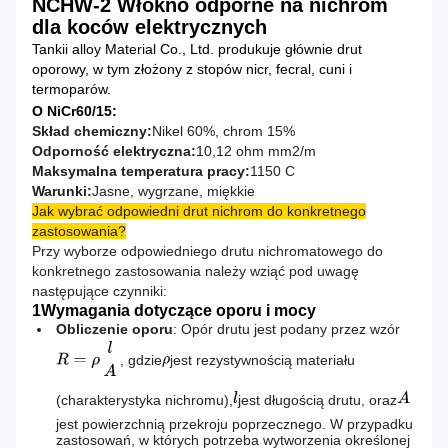
NCHW-2 Włókno odporne na nichrom
dla koców elektrycznych
Tankii alloy Material Co., Ltd. produkuje głównie drut
oporowy, w tym złożony z stopów nicr, fecral, cuni i
termoparów.
O NiCr
60/15:
Skład chemiczny:
Nikel 60%, chrom 15%
Odporność elektryczna:
10,12 ohm mm2/m
Maksymalna temperatura pracy:
1150 C
Warunki:
Jasne, wygrzane, miękkie
Jak wybrać odpowiedni drut nichrom do konkretnego
zastosowania?
Przy wyborze odpowiedniego drutu nichromatowego do
konkretnego zastosowania należy wziąć pod uwagę
następujące czynniki:
1Wymagania dotyczące oporu i mocy
Obliczenie oporu
: Opór drutu jest podany przez wzór
, gdzie
jest rezystywnością materiału
(charakterystyka nichromu),
jest długością drutu, oraz
jest powierzchnią przekroju poprzecznego. W przypadku
zastosowań, w których potrzeba wytworzenia określonej