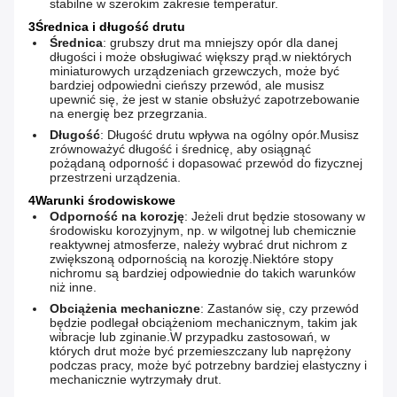
stabilne w szerokim zakresie temperatur.
3Średnica i długość drutu
Średnica
: grubszy drut ma mniejszy opór dla danej
długości i może obsługiwać większy prąd.w niektórych
miniaturowych urządzeniach grzewczych, może być
bardziej odpowiedni cieńszy przewód, ale musisz
upewnić się, że jest w stanie obsłużyć zapotrzebowanie
na energię bez przegrzania.
Długość
: Długość drutu wpływa na ogólny opór.Musisz
zrównoważyć długość i średnicę, aby osiągnąć
pożądaną odporność i dopasować przewód do fizycznej
przestrzeni urządzenia.
4Warunki środowiskowe
Odporność na korozję
: Jeżeli drut będzie stosowany w
środowisku korozyjnym, np. w wilgotnej lub chemicznie
reaktywnej atmosferze, należy wybrać drut nichrom z
zwiększoną odpornością na korozję.Niektóre stopy
nichromu są bardziej odpowiednie do takich warunków
niż inne.
Obciążenia mechaniczne
: Zastanów się, czy przewód
będzie podlegał obciążeniom mechanicznym, takim jak
wibracje lub zginanie.W przypadku zastosowań, w
których drut może być przemieszczany lub naprężony
podczas pracy, może być potrzebny bardziej elastyczny i
mechanicznie wytrzymały drut.