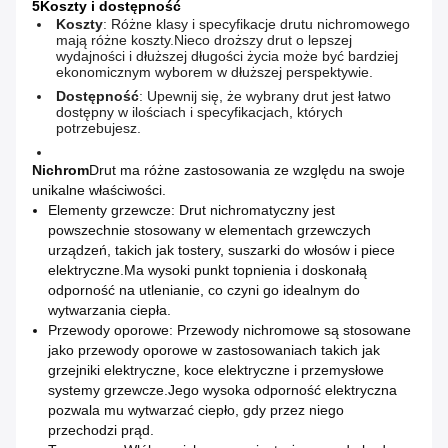
5Koszty i dostępność
Koszty
: Różne klasy i specyfikacje drutu nichromowego
mają różne koszty.Nieco droższy drut o lepszej
wydajności i dłuższej długości życia może być bardziej
ekonomicznym wyborem w dłuższej perspektywie.
Dostępność
: Upewnij się, że wybrany drut jest łatwo
dostępny w ilościach i specyfikacjach, których
potrzebujesz.
Nichrom
Drut ma różne zastosowania ze względu na swoje
unikalne właściwości.
Elementy grzewcze: Drut nichromatyczny jest
powszechnie stosowany w elementach grzewczych
urządzeń, takich jak tostery, suszarki do włosów i piece
elektryczne.Ma wysoki punkt topnienia i doskonałą
odporność na utlenianie, co czyni go idealnym do
wytwarzania ciepła.
Przewody oporowe: Przewody nichromowe są stosowane
jako przewody oporowe w zastosowaniach takich jak
grzejniki elektryczne, koce elektryczne i przemysłowe
systemy grzewcze.Jego wysoka odporność elektryczna
pozwala mu wytwarzać ciepło, gdy przez niego
przechodzi prąd.