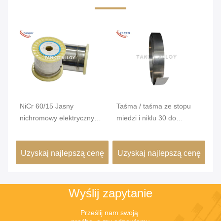
Wideo
Wi
Taśma / taśma ze stopu
NiCr 80/20 Elektryczny
Dr
miedzi i niklu 30 do
element grzewczy o
El
ka
ogrzewania oporowego
wysokiej odporności na
w
temperaturę, doskonałą
enę
Uzyskaj najlepszą cenę
Uzyskaj najlepszą cenę
U
odporność na utlenianie i
długą żywotność w piecach
przemysłowych
Wyślij zapytanie
Prześlij nam swoją 