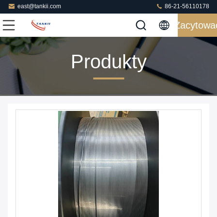
east@tankii.com
86-21-56110178
Zacytowa
Produkty