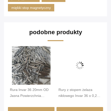
miękki stop magnetyczny
podobne produkty
Rura Invar 36 20mm OD
Rury z stopem żelaza
Ru
y
Jasna Powierzchnia
niklowego Invar 36 o 0,2
że
do
Wysoka Stabilność
mm min. OD i jasnej
wy
Wymiarowa Precyzyjna
powierzchni dla wysokiej
wy