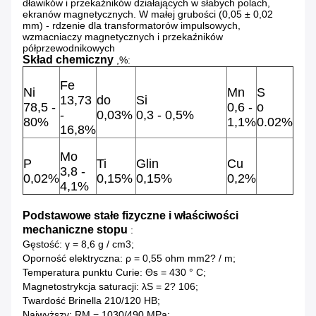
dławików i przekaźników działających w słabych polach,
ekranów magnetycznych. W małej grubości (0,05 ± 0,02
mm) - rdzenie dla transformatorów impulsowych,
wzmacniaczy magnetycznych i przekaźników
półprzewodnikowych
Skład chemiczny
,%:
Fe
Ni
Mn
S
13,73
do
Si
78,5 -
0,6 -
o
-
0,03%
0,3 - 0,5%
80%
1,1%
0.02%
16,8%
Mo
P
Ti
Glin
Cu
3,8 -
0,02%
0,15%
0,15%
0,2%
4,1%
Podstawowe stałe fizyczne i właściwości
mechaniczne stopu
:
Gęstość: γ = 8,6 g / cm3;
Oporność elektryczna: ρ = 0,55 ohm mm2? / m;
Temperatura punktu Curie: Θs = 430 ° C;
Magnetostrykcja saturacji: λS = 2? 106;
Twardość Brinella 210/120 HB;
Najwyższy: RM = 1030/490 MPa;