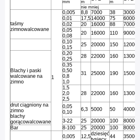
mm
m
m
nie mniej
0,005
8,8
7000
38
30000
0,01
17,5
14000
75
60000
taśmy
0,02
20
16000
88
70000
zimnowalcowane
0,05
20
16000
110
90000
0,08
0,10
25
20000
150
12000
0,15
0,20
28
22000
160
13000
0,25
0,35
Blachy i paski
0,50
31
25000
190
15000
walcowane na
0,8
1
zimno
1,0
1,5
2,0
28
22000
160
13000
2,5
drut ciągniony na
0,05
6,3
5000
50
40000
zimno
0,10
blachy
3-22
25
20000
100
80000
gorącowalcowane
Bar
8-100
25
20000
100
80000
dziesięć
0,005
12,5
44
35000
tysięcy