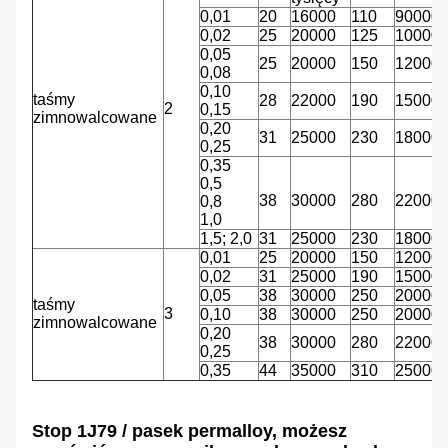
0,01
20
16000
110
90000
0,02
25
20000
125
10000
0,05
25
20000
150
12000
0,08
0,10
taśmy
28
22000
190
15000
2
0,15
zimnowalcowane
0,20
31
25000
230
18000
0,25
0,35
0,5
38
30000
280
22000
0,8
1,0
1,5;
2,0
31
25000
230
18000
0,01
25
20000
150
12000
0,02
31
25000
190
15000
0,05
38
30000
250
20000
taśmy
3
0,10
38
30000
250
20000
zimnowalcowane
0,20
38
30000
280
22000
0,25
0,35
44
35000
310
25000
Stop 1J79 / pasek permalloy, możesz