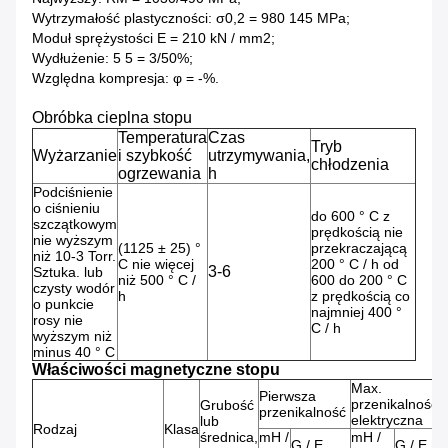
Wytrzymałość plastyczności: σ0,2 = 980 145 MPa;
Moduł sprężystości E = 210 kN / mm2;
Wydłużenie: 5 5 = 3/50%;
Względna kompresja: φ = -%.
Obróbka cieplna stopu
Temperatura
Czas
Tryb
Wyżarzanie
i szybkość
utrzymywania,
chłodzenia
ogrzewania
h
Podciśnienie
o ciśnieniu
do 600 ° C z
szczątkowym
prędkością nie
nie wyższym
(1125 ± 25) °
przekraczającą
niż 10-3 Torr.
C nie więcej
200 ° C / h od
3-6
Sztuka. lub
niż 500 ° C /
600 do 200 ° C
czysty wodór
h
z prędkością co
o punkcie
najmniej 400 °
rosy nie
C / h
wyższym niż
minus 40 ° C
Właściwości magnetyczne stopu
Max.
Pierwsza
przenikalność
Grubość
przenikalność
elektryczna
lub
Rodzaj
Klasa
średnica,
mH /
mH /
G / E
G / E