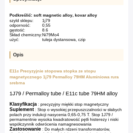
Podkreślić:
soft magnetic alloy
,
kovar alloy
szyld sklepu:
1j79
odporność:
0,55
gęstość:
8.6
Skład chemiczny:
Ni79Mo4
użyć:
tuleja dystansowa, czip
Opis
E11c Precyzyjnie stopowa stopka ze stopu
magnetycznego 1j79 Permalloy 79HM Aluminiowa rura
srebrna
1J79 / Permalloy tube / E11c tube 79HM alloy
Klasyfikacja
: precyzyjny miękki stop magnetyczny
Suplement
: Stop o wysokiej przepuszczalności w słabych
polach przy indukcji nasycenia 0,65-0,75 T. Stop 1J79 /
permamentnie wysoka kwadratowość pętli histerezy i niski
współczynnik odwrócenia namagnesowania
Zastosowanie
: Do małych rdzeni transformatorów,