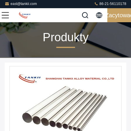
east@tankii.com
86-21-56110178
Zacytowa
Produkty