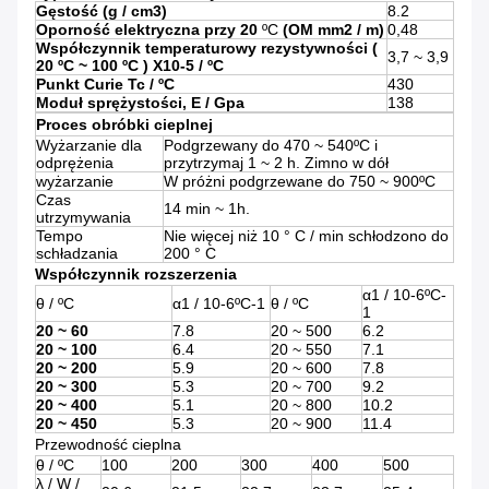
Gęstość (g / cm3)
8.2
Oporność elektryczna przy 20
ºC
(OM
mm2 / m)
0,48
Współczynnik temperaturowy rezystywności
(
3,7 ~ 3,9
20
ºC
~ 100
ºC
)
X10-5 /
ºC
Punkt Curie
Tc /
ºC
430
Moduł sprężystości,
E / Gpa
138
Proces obróbki cieplnej
Wyżarzanie dla
Podgrzewany do 470 ~ 540ºC i
odprężenia
przytrzymaj 1 ~ 2 h. Zimno w dół
wyżarzanie
W próżni podgrzewane do 750 ~ 900ºC
Czas
14 min ~ 1h.
utrzymywania
Tempo
Nie więcej niż 10 ° C / min schłodzono do
schładzania
200 ° C
Współczynnik rozszerzenia
α1 / 10-6ºC-
θ / ºC
α1 / 10-6ºC-1
θ / ºC
1
20 ~ 60
7.8
20 ~ 500
6.2
20 ~ 100
6.4
20 ~ 550
7.1
20 ~ 200
5.9
20 ~ 600
7.8
20 ~ 300
5.3
20 ~ 700
9.2
20 ~ 400
5.1
20 ~ 800
10.2
20 ~ 450
5.3
20 ~ 900
11.4
Przewodność cieplna
θ / ºC
100
200
300
400
500
λ / W /