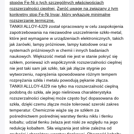
stopów Fe-Ni o tych szczególnych właściwościach
rozszerzalności cieplnej.
Zwróć uwagę na związany z tym
konkretny stop Fe-Ni Invar, który wykazuje minimalne
rozszerzanie termiczne.
TANKII ALLOY-4J29 został opracowany w celu zaspokojenia
zapotrzebowania na niezawodne uszczelnienie szkło-metal,
które jest wymagane w urządzeniach elektronicznych, takich
jak żarówki, lampy próżniowe, lampy katodowe oraz w
systemach próżniowych w chemii i innych badaniach
naukowych. Większość metali nie jest w stanie pokryć się
szkłem, ponieważ ich współczynnik rozszerzalności cieplnej
nie jest taki sam jak szkło, tak jak złącze stygnie po
wytworzeniu, naprężenia spowodowane różnym tempem
rozprężania szkła i metalu powodują pękanie złącza.
TANKII ALLLOY-4J29 nie tylko ma rozszerzalność cieplną
podobną do szkła, ale jego nieliniowa charakterystyka
rozszerzalności cieplnej może często być dopasowana do
szkła, dzięki czemu złącze może tolerować szeroki zakres
temperatur. Chemicznie wiąże się ze szkłem za
pośrednictwem pośredniej warstwy tlenku niklu i tlenku
kobaltu; udział tlenku żelaza jest niski ze względu na jego
redukcję kobaltem. Siła wiązania jest silnie zależna od